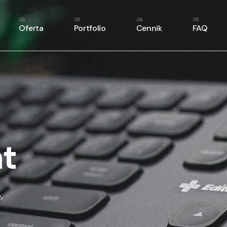
ilnik rezerwacyjny
Oferta
Portfolio
Cennik
FAQ
ecepcja online
irtualna księgowość
ynchronizacje
Silnik rezerwacyjny
aporty i analityka
Recepcja online
Wirtualna księgowość
Synchronizacje
Raporty i analityka
t
,