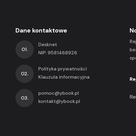
Dane kontaktowe
N
Re
Desknet
01.
be
NIP: 9581468926
sp
Polityka prywatności
02.
Klauzula informacyjna
Re
pomoc@ybook.pl
Re
03.
kontakt@ybook.pl