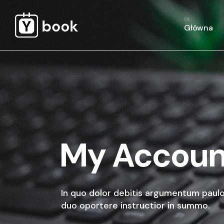
S
Główna
R
W
S
R
My Accoun
In quo dolor debitis argumentum paulo
duo oportere instructior in summo.