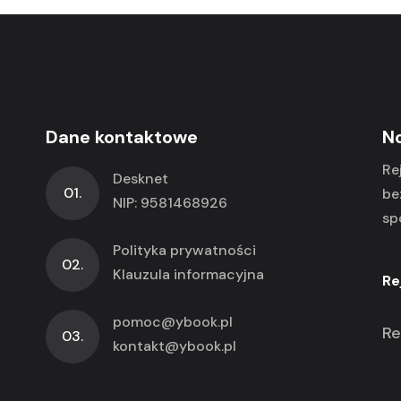
Dane kontaktowe
N
Re
Desknet
01.
be
NIP: 9581468926
sp
Polityka prywatności
02.
Klauzula informacyjna
Re
pomoc@ybook.pl
Re
03.
kontakt@ybook.pl