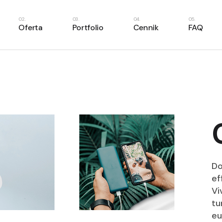
ilnik rezerwacyjny
Oferta
Portfolio
Cennik
FAQ
ecepcja online
irtualna księgowość
ynchronizacje
Silnik rezerwacyjny
aporty i analityka
Recepcja online
Wirtualna księgowość
Synchronizacje
Raporty i analityka
Do
ef
Vi
tu
eu