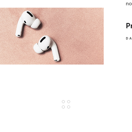
no
P
DA