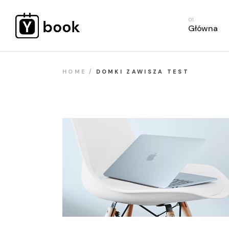
S
Główna
R
W
S
HOME
DOMKI ZAWISZA TEST
R