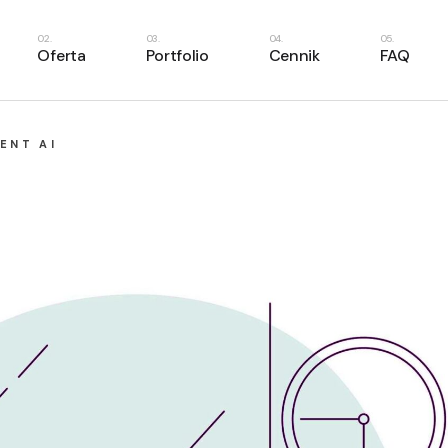
ilnik rezerwacyjny
Oferta
Portfolio
Cennik
FAQ
ecepcja online
irtualna księgowość
ynchronizacje
Silnik rezerwacyjny
ENT AI
aporty i analityka
Recepcja online
Wirtualna księgowość
Synchronizacje
Raporty i analityka