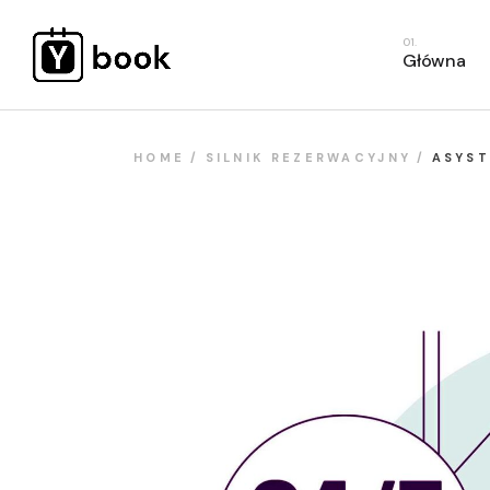
S
Główna
R
W
S
HOME
SILNIK REZERWACYJNY
ASYST
R